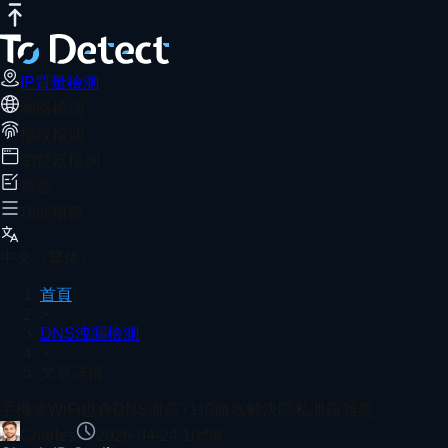
IP質量檢測
網絡測速
DNS洩露測試
端口掃描器
WebRTC洩露檢
手機連WiFi也會DNS泄露?1招徹底解決
推薦閱讀
手機連WiFi仍可能發生DNS泄露，導致訪問記錄暴露。通過ToDe
IP質量檢測
網絡檢測
首頁
DNS洩漏檢測
文章詳情
指紋檢測
為什麼網站會認為我是機器人？該如何避免被封鎖？
瀏覽器檢測
資源
功能概覽
5G、4G 與 Wi-Fi 網絡測速對比：哪個更快？
中文（繁体）
首頁
>
DNS洩漏檢測
>
如何選擇最適合你的寬帶或移動網絡運營商
文章詳情
檢視更多
手機連WiFi也會DNS泄露?1招徹底解決隱私泄露難題
Charles
2026-04-24 10:58