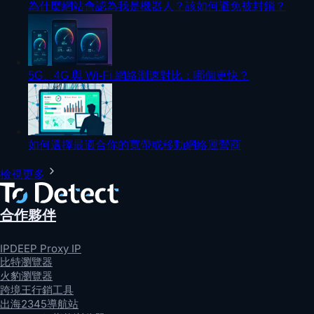
為什麼網站會認為我是機器人？該如何避免被封鎖？
5G、4G 與 Wi-Fi 網絡測速對比：哪個更快？
如何選擇最適合你的寬帶或移動網絡運營商
檢視更多
合作夥伴
IPDEEP Proxy IP
比特瀏覽器
火豹瀏覽器
跨境王行銷工具
出海2345導航站