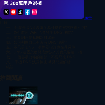
廣告
目錄
一、 什麼是 DNS 洩露 ? 為什麼你根本感覺不到?
二、為什麼連 WiFi 也會發生 DNS 洩露?
三、常見網路隱私問題對比表
四、如何判斷自己有沒有 DNS 洩露?
五、不只是 DNS：瀏覽器指紋也在暴露你
六、DNS 洩露怎麼徹底解決? 其實只要這一招
七、一個容易忽略的細節：不要只改 DNS
八、 手機 DNS 洩露檢測 常見問題解析
結語
推薦閱讀