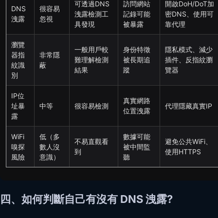
可透過DNS
訪問網站
開啟DoH/DoT加
DNS
很容易
洩露檢測工
記錄可能
密DNS、使用可
洩露
忽視
具發現
被暴露
靠代理
瀏覽
一般用戶較
身份特徵
隱私模式、減少
器指
非常隱
難理解檢測
被長期追
插件、反指紋瀏
紋識
蔽
結果
蹤
覽器
別
IP位
真實網路
址暴
中等
很容易檢測
代理隱藏真實IP
位置洩露
露
WiFi
低（多
數據可能
不易直觀看
避免公共WiFi、
嗅探
數人沒
被中間監
到
使用HTTPS
風險
意識）
聽
四、如何判斷自己有沒有 DNS 洩露?