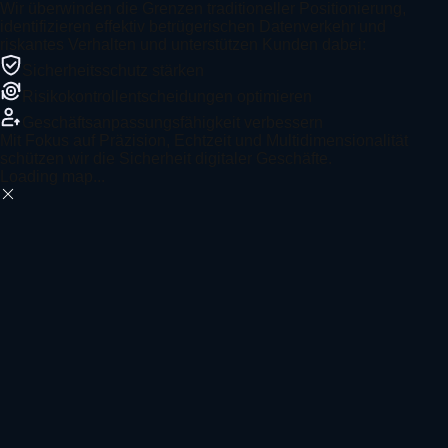
Wir überwinden die Grenzen traditioneller Positionierung,
identifizieren effektiv betrügerischen Datenverkehr und
riskantes Verhalten und unterstützen Kunden dabei:
Sicherheitsschutz stärken
Risikokontrollentscheidungen optimieren
Geschäftsanpassungsfähigkeit verbessern
Mit Fokus auf Präzision, Echtzeit und Multidimensionalität
schützen wir die Sicherheit digitaler Geschäfte.
Loading map...