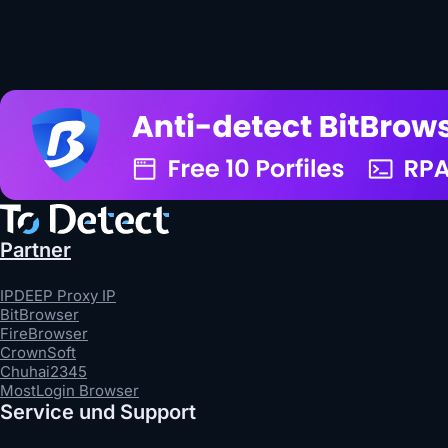
Partner
IPDEEP Proxy IP
BitBrowser
FireBrowser
CrownSoft
Chuhai2345
MostLogin Browser
Service und Support