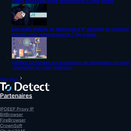
Agent pourraient nuire secrètement à votre portée
Les outils gratuits de recherche d’IP peuvent-ils vraiment
trouver votre adresse exacte ? On a testé.
Vérifiez facilement vos extensions de navigateur en ligne
: méthodes et outils pratiques
Voir plus
Partenaires
IPDEEP Proxy IP
BitBrowser
FireBrowser
CrownSoft