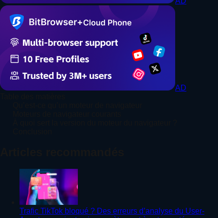
AD
AD
Table des matières
Qu’est-ce qu’un moteur de navigateur
Moteurs de navigateur courants
À quoi sert la version du moteur du navigateur ?
Conclusion
Articles recommandés
Trafic TikTok bloqué ? Des erreurs d’analyse du User-