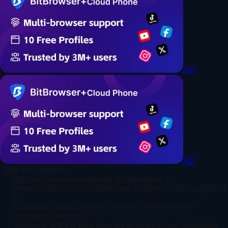
AD
AD
Table des matières
Qu'est-ce qu'une empreinte de navigateur ?
Pourquoi effectuer une détection d'empreinte de navigateur
?
Comment utiliser l'outil de détection d'empreinte de
navigateur en ligne
Solutions anti-tracking pour les empreintes de navigateur