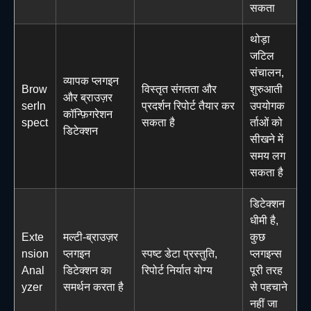
सकता
थोड़ा
जटिल
संचालन,
व्यापक प्लगइन
Brow
विस्तृत संगतता और
शुरुआती
और ब्राउज़र
serIn
प्रदर्शन रिपोर्ट तैयार कर
उपयोगक
कॉन्फ़िगरेशन
spect
सकता है
र्ताओं को
डिटेक्शन
सीखने में
समय लग
सकता है
डिटेक्शन
धीमी है,
Exte
मल्टी-ब्राउज़र
कुछ
nsion
प्लगइन
स्पष्ट डेटा प्रस्तुति,
प्लगइन्स
Anal
डिटेक्शन का
रिपोर्ट निर्यात योग्य
पूरी तरह
yzer
समर्थन करता है
से पहचाने
नहीं जा