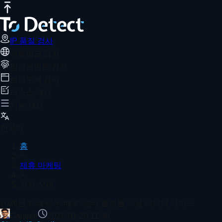
IP 품질 검사
인터넷 속도 테스트
DNS 유출 테스트
포트 스캐너
W
2026년 트래픽 두 배로: 멀티 플랫폼 소
추천 기사
소셜 미디어 매트릭스 운영에는 멀티 플랫폼 배치가 필요하며 브라우저 
IP 품질 검사
네트워크 감지
홈
제휴 마케팅
기사 상세
핑거프린트 감지
2026년에 지문 브라우저로 트래픽을 유도하나요? 이 7가
브라우저 감지
리소스 개요
기능 개요
국제 전자상거래 WebRTC 누수 감지 및 완벽한 IP 보호 
한국어
홈
>
제휴 마케팅
>
온라인 포트 스캐너 가이드: 포트 보안을 신속하게 확인하
기사 상세
더 보기
2026년 트래픽 두 배로: 멀티 플랫폼 소셜 미디어 가이드
Ganesh
2026-01-28 11:36