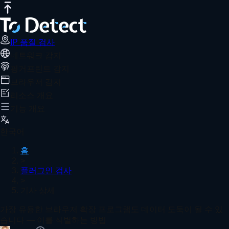
IP 품질 검사
인터넷 속도 테스트
DNS 유출 테스트
포트 스캐너
W
가장 유용한 브라우저 확장 프로그램도 데
추천 기사
ToDetect 지문 조회 도구는 사용자가 브라우저 플러그인의 
IP 품질 검사
네트워크 감지
홈
플러그인 검사
기사 상세
핑거프린트 감지
IP 품질 검사: 좋은 IP와 나쁜 IP를 구별하는 방법 – 초보
브라우저 감지
리소스 개요
기능 개요
IP 순도 검사 도구: 크로스보더 이커머스를 위한 주요 IP 
한국어
홈
>
플러그인 검사
>
크로스보더 셀러가 가장 두려워하는 플랫폼 감지! Fingerpr
기사 상세
더 보기
가장 유용한 브라우저 확장 프로그램도 데이터 도둑이 될 수 있
습니다 — 이를 식별하는 방법