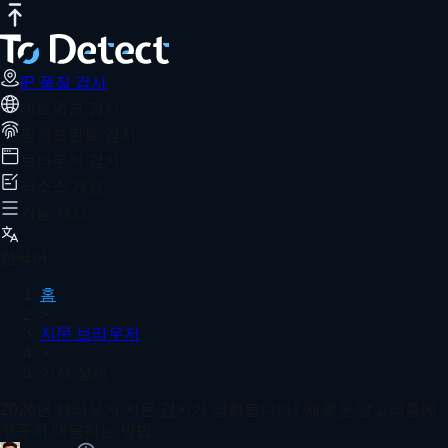
IP 품질 검사
인터넷 속도 테스트
DNS 유출 테스트
포트 스캐너
W
2026년 브라우저 지문 감지가 강화됩니까
추천 기사
브라우저 지문 감지는 계속 업그레이드되고 있으며, 플랫폼은 환경
IP 품질 검사
네트워크 감지
홈
지문 브라우저
기사 상세
핑거프린트 감지
DNS 누수는 얼마나 자주 테스트해야 하나요? DNS가 
브라우저 감지
리소스 개요
기능 개요
2025년 최고의 브라우저 지문 도구: 궁극적인 추적 방지 
한국어
홈
>
지문 브라우저
>
Canvas Fingerprint가 브라우저 fingerprint를 유출하
기사 상세
더 보기
2026년 브라우저 지문 감지가 강화됩니까? 새로운 알고리즘에
꾸준히 대응하는 방법