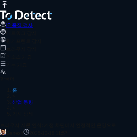
IP 품질 검사
인터넷 속도 테스트
DNS 유출 테스트
포트 스캐너
W
브라우저 지문 인식: 계정 차단에서 안정
추천 기사
브라우저 지문 인식 기술은 장치와 운영 환경을 정확하게 식별할 
IP 품질 검사
네트워크 감지
홈
산업 동향
기사 상세
핑거프린트 감지
사용자가 설치한 Chrome 확장 프로그램 감지 방법 – 브
브라우저 감지
리소스 개요
기능 개요
User-Agent vs. IP 주소: 핵심 차이점 설명 – 역할을 한
한국어
홈
>
산업 동향
>
온라인 IP 연관성 방지 검사기 | 다중 계정 IP가 안전한지 
기사 상세
더 보기
브라우저 지문 인식: 계정 차단에서 안정적인 운영으로
Ganesh
2025-10-18 11:57