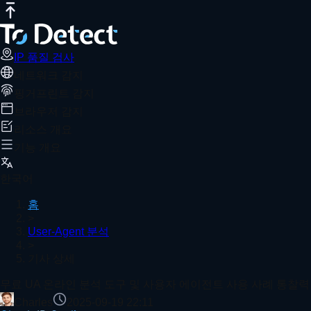
IP 품질 검사
인터넷 속도 테스트
DNS 유출 테스트
포트 스캐너
W
무료 UA 온라인 분석 도구 및 사용자 에
추천 기사
사용자 에이전트는 브라우저와 서버 간의 상호 작용에 중요한 식별자
IP 품질 검사
네트워크 감지
홈
User-Agent 분석
기사 상세
핑거프린트 감지
브라우저 지문 온라인 탐지 실전 가이드 (개인정보 보호 팁 
브라우저 감지
리소스 개요
기능 개요
브라우저 커널 감지가 점점 더 엄격해지고 있습니다! 왜 내 
한국어
홈
>
User-Agent 분석
>
크로스보더용 Fingerprint 브라우저: 아직 수익이 날까? 
기사 상세
더 보기
무료 UA 온라인 분석 도구 및 사용자 에이전트 사용 사례 통찰력
Charles
2025-09-19 22:11