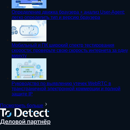
Определение движка браузера + анализ User-Agent:
легко определить тип и версию браузера
Мобильный и ПК широкий спектр тестирования
скорости: проверьте свою скорость интернета за одну
минуту
Руководство по выявлению утечек WebRTC в
трансграничной электронной коммерции и полной
защите IP
Посмотреть больше
Деловой партнёр