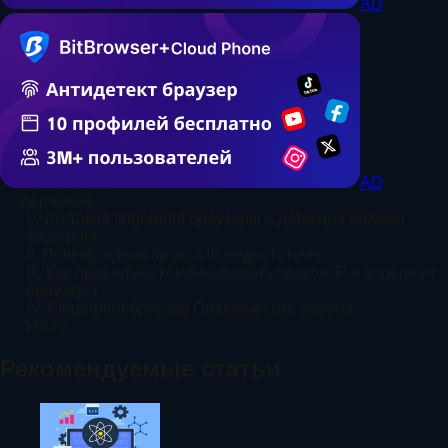
AD
AD
Содержание
I. Что такое fingerprint браузеры и детекция browser
fingerprint
II. Почему одних прокси IP недостаточно
III. Как правильно комбинировать прокси IP и fingerprint
браузеры
IV. Fingerprint браузер Практические советы
Итоги
Рекомендуемые статьи