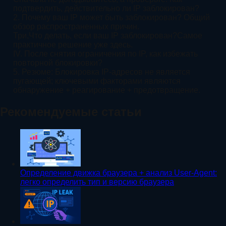
подтвердить, действительно ли IP заблокирован?
2. Почему ваш IP может быть заблокирован? Общий
обзор распространенных причин.
Три,Что делать, если ваш IP заблокирован?Самое
практичное решение уже здесь.
IV. После снятия ограничения по IP, как избежать
повторной блокировки?
5. Резюме: Блокировка IP-адресов не является
пугающей; ключевыми факторами являются
обнаружение + реагирование + предотвращение.
Рекомендуемые статьи
Определение движка браузера + анализ User-Agent:
легко определить тип и версию браузера