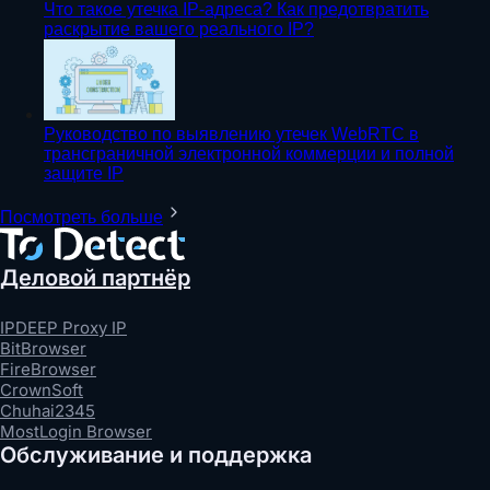
Что такое утечка IP-адреса? Как предотвратить
раскрытие вашего реального IP?
Руководство по выявлению утечек WebRTC в
трансграничной электронной коммерции и полной
защите IP
Посмотреть больше
Деловой партнёр
IPDEEP Proxy IP
BitBrowser
FireBrowser
CrownSoft
Chuhai2345
MostLogin Browser
Обслуживание и поддержка