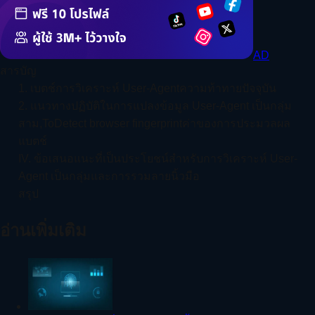
AD
สารบัญ
1. เบตช์การวิเคราะห์ User-Agentความท้าทายปัจจุบัน
2. แนวทางปฏิบัติในการแปลงข้อมูล User-Agent เป็นกลุ่ม
สาม,ToDetect browser fingerprintค่าของการประมวลผล
แบตช์
IV. ข้อเสนอแนะที่เป็นประโยชน์สำหรับการวิเคราะห์ User-
Agent เป็นกลุ่มและการรวมลายนิ้วมือ
สรุป
อ่านเพิ่มเติม