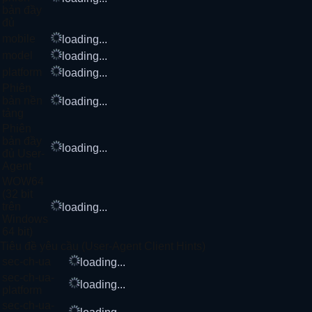
bản đầy
đủ
mobile
loading...
model
loading...
platform
loading...
Phiên
bản nền
loading...
tảng
Phiên
bản đầy
loading...
đủ User-
Agent
WOW64
(32 bit
trên
loading...
Windows
64 bit)
Tiêu đề yêu cầu (User-Agent Client Hints)
sec-ch-ua
loading...
sec-ch-ua-
loading...
platform
sec-ch-ua-