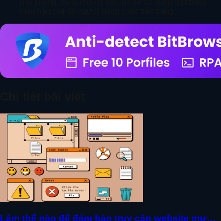
hay không, trong chế độ này, nó sẽ sử dụng một bảng
màu hạn chế do người dùng chọn trên trang.
Chi tiết bài viết
Làm thế nào để đảm bảo truy cập website mượt