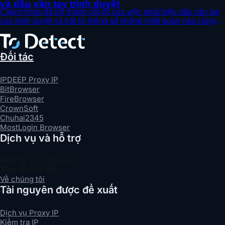
và dấu vân tay trình duyệt
Client Hints đã trở thành cốt lõi của việc phát hiện dấu vân tay
của trình duyệt và bất kỳ thông số không nhất quán nào cũng
sẽ kích hoạt kiểm soát rủi ro. Thông qua ToDetect, bạn có thể
xác minh đầy đủ tính nhất quán của Client Hints và dấu vân tay,
đồng thời cải thiện độ tin cậy của tài khoản và trình duyệt.
Đối tác
IPDEEP Proxy IP
BitBrowser
FireBrowser
CrownSoft
Chuhai2345
MostLogin Browser
Dịch vụ và hỗ trợ
Hợp tác kinh doanh
Trao đổi liên kết
Về chúng tôi
Tài nguyên được đề xuất
Dịch vụ Proxy IP
Kiểm tra IP