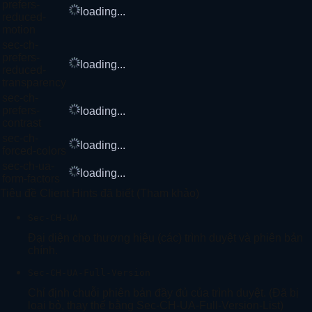
prefers-
loading...
reduced-
motion
sec-ch-
prefers-
loading...
reduced-
transparency
sec-ch-
prefers-
loading...
contrast
sec-ch-
loading...
forced-colors
sec-ch-ua-
loading...
form-factors
Tiêu đề Client Hints đã biết (Tham khảo)
Sec-CH-UA
Đại diện cho thương hiệu (các) trình duyệt và phiên bản
chính.
Sec-CH-UA-Full-Version
Chỉ định chuỗi phiên bản đầy đủ của trình duyệt. (Đã bị
loại bỏ, thay thế bằng Sec-CH-UA-Full-Version-List)