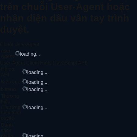
trên chuỗi User-Agent hoặc
nhận diện dấu vân tay trình
duyệt.
Chuỗi User-Agent
user-
loading...
Agent
User-Agent Client Hints (JavaScript API)
Hỗ trợ
loading...
API
Kiến trúc
loading...
bitness
loading...
Thương
hiệu
(Thương
loading...
hiệu trình
duyệt)
Danh
sách
phiên
loading...