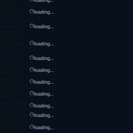
loading...
mobile
sec-ch-ua-
loading...
full-version
sec-ch-ua-
platform-
loading...
version
sec-ch-ua-
full-version-
loading...
list
sec-ch-ua-
loading...
arch
sec-ch-ua-
loading...
bitness
sec-ch-ua-
loading...
wow64
sec-ch-ua-
loading...
model
sec-ch-save-
loading...
data
sec-ch-width
loading...
sec-ch-
viewport-
loading...
width