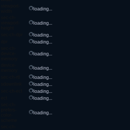
viewport-
loading...
width
sec-ch-
viewport-
loading...
height
sec-ch-dpr
loading...
dpr
loading...
sec-ch-
device-
loading...
memory
device-
loading...
memory
sec-ch-rtt
loading...
sdownlink
loading...
sec-ch-ect
loading...
ect
loading...
sec-ch-
prefers-
loading...
color-
scheme
sec-ch-