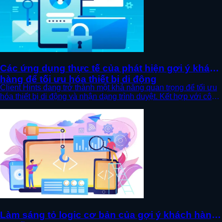
Các ứng dụng thực tế của phát hiện gợi ý khách
hàng để tối ưu hóa thiết bị di động
Client Hints đang trở thành một khả năng quan trọng để tối ưu
hóa thiết bị di động và nhận dạng trình duyệt. Kết hợp với công
cụ truy vấn vân tay ToDetect, nó có thể cải thiện đáng kể tính
ổn định và độ chính xác trong điều chỉnh trang, tối ưu hóa hiệu
suất và các tình huống kiểm soát rủi ro.
Làm sáng tỏ logic cơ bản của gợi ý khách hàng