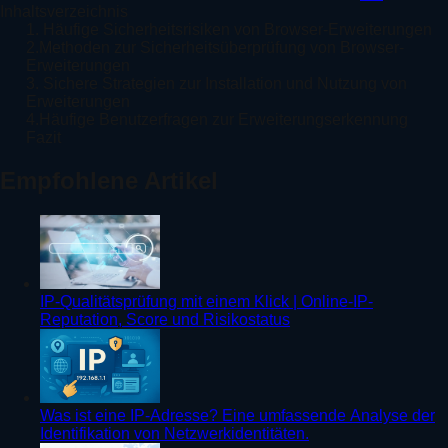
Inhaltsverzeichnis
1. Häufige Sicherheitsrisiken von Browser-Erweiterungen
2.Methoden zur Sicherheitsüberprüfung von Browser-
Erweiterungen
3. Sichere Strategien zur Installation und Nutzung von
Erweiterungen
4.Häufige Benutzerfragen zur Erweiterungserkennung
Fazit
Empfohlene Artikel
IP-Qualitätsprüfung mit einem Klick | Online-IP-
Reputation, Score und Risikostatus
Was ist eine IP-Adresse? Eine umfassende Analyse der
Identifikation von Netzwerkidentitäten.