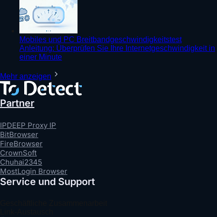
Mobiles und PC Breitbandgeschwindigkeitstest
Anleitung: Überprüfen Sie Ihre Internetgeschwindigkeit in
einer Minute
Mehr anzeigen
Partner
IPDEEP Proxy IP
BitBrowser
FireBrowser
CrownSoft
Chuhai2345
MostLogin Browser
Service und Support
Geschäftliche Zusammenarbeit
Link-Austausch