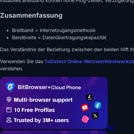
instabiles Breitband können hohe Ping-Zeiten, Verzögeru
Zusammenfassung
Breitband = Internetzugangsmethode
Bandbreite = Datenübertragungskapazität
Das Verständnis der Beziehung zwischen den beiden hilft 
Verwenden Sie das
ToDetect Online-Netzwerktestwerkz
verstehen.
AD