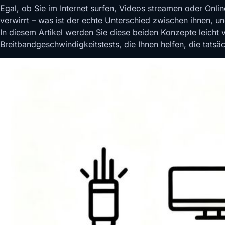
Egal, ob Sie im Internet surfen, Videos streamen oder Onlin
verwirrt – was ist der echte Unterschied zwischen ihnen, un
In diesem Artikel werden Sie diese beiden Konzepte leicht 
Breitbandgeschwindigkeitstests, die Ihnen helfen, die tatsä