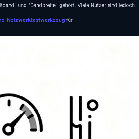
eitband" und "Bandbreite" gehört. Viele Nutzer sind jedoch
ine-Netzwerktestwerkzeug
für