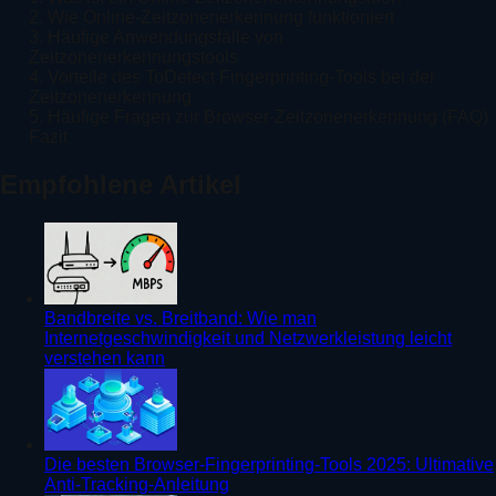
2. Wie Online-Zeitzonenerkennung funktioniert
3. Häufige Anwendungsfälle von
Zeitzonenerkennungstools
4. Vorteile des ToDetect Fingerprinting-Tools bei der
Zeitzonenerkennung
5. Häufige Fragen zur Browser-Zeitzonenerkennung (FAQ)
Fazit
Empfohlene Artikel
Bandbreite vs. Breitband: Wie man
Internetgeschwindigkeit und Netzwerkleistung leicht
verstehen kann
Die besten Browser-Fingerprinting-Tools 2025: Ultimative
Anti-Tracking-Anleitung