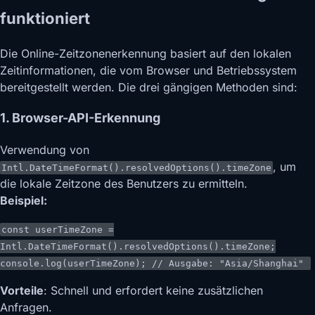
funktioniert
Die Online-Zeitzonenerkennung basiert auf den lokalen
Zeitinformationen, die vom Browser und Betriebssystem
bereitgestellt werden. Die drei gängigen Methoden sind:
1. Browser-API-Erkennung
Verwendung von
, um
Intl.DateTimeFormat().resolvedOptions().timeZone
die lokale Zeitzone des Benutzers zu ermitteln.
Beispiel:
const
userTimeZone =
Intl
.
DateTimeFormat
().
resolvedOptions
().
timeZone
;
console
.
log
(userTimeZone);
// Ausgabe: "Asia/Shanghai"
Vorteile
: Schnell und erfordert keine zusätzlichen
Anfragen.