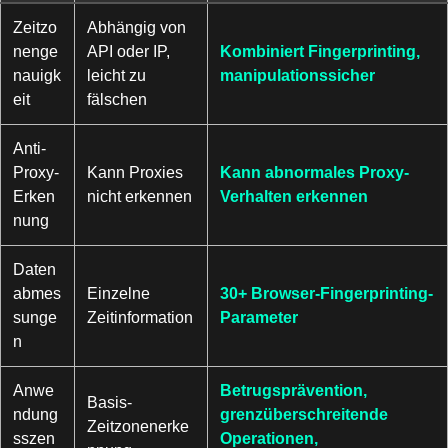
Zeitzo
Abhängig von
nenge
API oder IP,
Kombiniert Fingerprinting,
nauigk
leicht zu
manipulationssicher
eit
fälschen
Anti-
Proxy-
Kann Proxies
Kann abnormales Proxy-
Erken
nicht erkennen
Verhalten erkennen
nung
Daten
abmes
Einzelne
30+ Browser-Fingerprinting-
sunge
Zeitinformation
Parameter
n
Anwe
Betrugsprävention,
Basis-
ndung
grenzüberschreitende
Zeitzonenerke
sszen
Operationen,