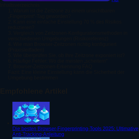
Inhaltsverzeichnis
1. Warum ist die Zeitzone zu einem unsichtbaren
„Fingerprint“-Tag geworden?
2. Kann eine einfache Einstellung 70 % des Risikos
reduzieren?
3. Vergleich von Zeitzonen-Konfigurationsmethoden in
verschiedenen Umgebungen (Risikoreferenz)
4. Wie man Browser-Zeitzonen richtig konfiguriert
(Praxisleitfaden)
5. Wie überprüfen Sie, ob Ihre Zeitzone exponiert ist?
6. Häufige Fehler: Wo die meisten „scheitern“
7. Browser-Zeitzonen-Erkennung FAQ
Fazit: Eine kleine Einstellung kann die Sicherheit der
Umgebung bestimmen
Empfohlene Artikel
Die besten Browser-Fingerprinting-Tools 2025: Ultimative
Anti-Tracking-Anleitung