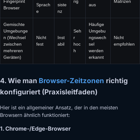
Fingerprint
rig
Matrizen
Sprach
siste
aus
Browser
e
nz
Gemischte
Häufige
Umgebunge
Seh
Umgebu
n (Wechsel
Nicht
Inst
r
ngswech
Nicht
zwischen
fest
abil
hoc
sel
empfohlen
mehreren
h
werden
Geräten)
erkannt
4. Wie man
Browser-Zeitzonen
richtig
konfiguriert (Praxisleitfaden)
Hier ist ein allgemeiner Ansatz, der in den meisten
Browsern ähnlich funktioniert:
1. Chrome-/Edge-Browser