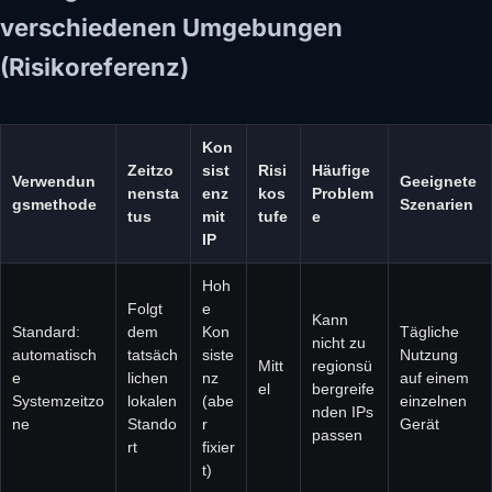
verschiedenen Umgebungen
(Risikoreferenz)
Kon
Zeitzo
sist
Risi
Häufige
Verwendun
Geeignete
nensta
enz
kos
Problem
gsmethode
Szenarien
tus
mit
tufe
e
IP
Hoh
Folgt
e
Kann
Standard:
dem
Kon
Tägliche
nicht zu
automatisch
tatsäch
siste
Nutzung
Mitt
regionsü
e
lichen
nz
auf einem
el
bergreife
Systemzeitzo
lokalen
(abe
einzelnen
nden IPs
ne
Stando
r
Gerät
passen
rt
fixier
t)