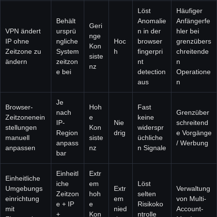
Löst
Häufiger
Behält
Anomalie
Anfängerfe
Geri
VPN ändert
ursprü
n in der
hler bei
nge
IP ohne
ngliche
Hoc
browser
grenzübers
Kon
Zeitzone zu
System
h
fingerpri
chreitende
siste
ändern
zeitzon
nt
n
nz
e bei
detection
Operatione
aus
n
Je
Browser-
Hoh
Fast
nach
Grenzüber
Zeitzonenein
e
keine
IP-
Nie
schreitend
stellungen
Kon
widerspr
Region
drig
e Vorgänge
manuell
siste
üchliche
anpass
/ Werbung
anpassen
nz
n Signale
bar
Einheitl
Extr
Einheitliche
iche
em
Löst
Umgebungs
Extr
Verwaltung
Zeitzon
hoh
selten
einrichtung
em
von Multi-
e + IP
e
Risikoko
mit
nied
Account-
+
Kon
ntrolle