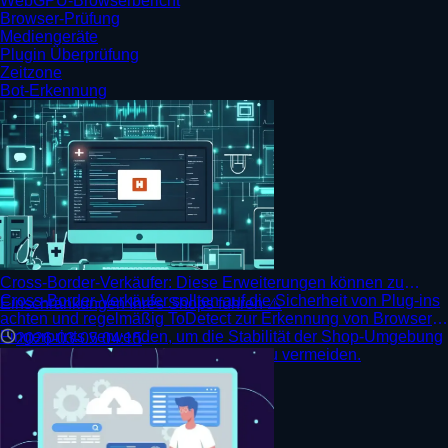
WebGPU-Browserbericht
Browser-Prüfung
Mediengeräte
Plugin Überprüfung
Zeitzone
Bot-Erkennung
Cross-Border-Verkäufer: Diese Erweiterungen können zu
Cross-Border-Verkäufer sollten auf die Sicherheit von Plug-ins
Einschränkungen Ihres Shops führen ⚠️
achten und regelmäßig ToDetect zur Erkennung von Browser-
Fingerprints verwenden, um die Stabilität der Shop-Umgebung
2026-03-05 04:15
sicherzustellen und Risikokontrollen zu vermeiden.