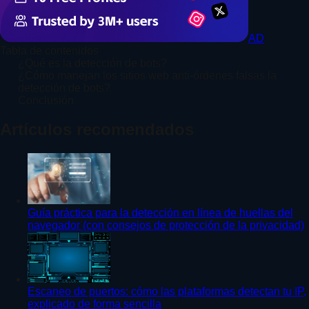
AD
Tabla de contenidos
¿Qué es la detección de bots?
¿Cómo manejan los sitios web anti-órdenes falsas la
detección de bots?
Conclusión
Artículos recomendados
Guía práctica para la detección en línea de huellas del
navegador (con consejos de protección de la privacidad)
Escaneo de puertos: cómo las plataformas detectan tu IP,
explicado de forma sencilla