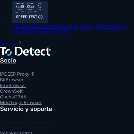
¿Tienes una alta latencia en el juego? ¡Verifica tu ping
con ToDetect Speed Test!
Ver más
Socio
IPDEEP Proxy IP
BitBrowser
FireBrowser
CrownSoft
Chuhai2345
MostLogin Browser
Servicio y soporte
Cooperación comercial
Intercambio de enlaces
Sobre nosotros