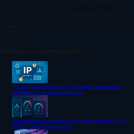
🔍 Herramienta de detección de huellas dactilares del
navegadorRevisión real
📊 Tabla comparativa de tres herramientas populares de
detección de huellas dactilares
🧠 Detección del motor del navegadorAnálisis de preguntas
comunes
Resumen
Artículos recomendados
¿Qué es una dirección IP? Un análisis integral de la
identificación de identidad de red.
Comparación de pruebas de velocidad de red 5G, 4G y
Wi-Fi: ¿Cuál es más rápido?