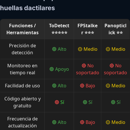
huellas dactilares
Funciones /
ToDetect
FPStalke
Panopticl
Herramientas
⭐⭐⭐⭐⭐
r ⭐⭐⭐
ick ⭐⭐
Precisión de
🟢 Alto
🟡 Medio
🟡 Medio
detección
Monitoreo en
🔴 No
🔴 No
🟢 Apoyo
tiempo real
soportado
soportado
Facilidad de uso
🟢 Alto
🔴 Bajo
🟡 Medio
Código abierto y
🟢
Sí
🟢 Sí
🟢 Sí
gratuito
Frecuencia de
🟢 Alto
🔴 Bajo
🟡 Medio
actualización