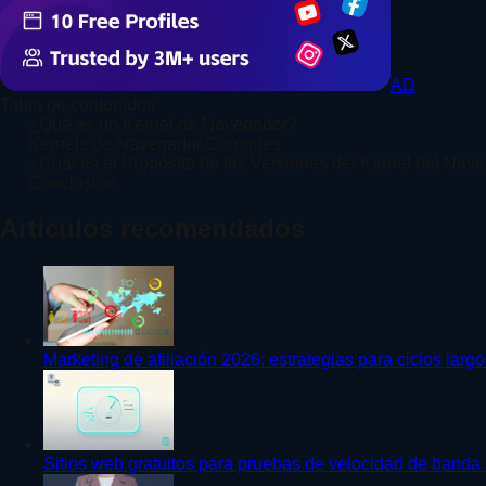
AD
Tabla de contenidos
¿Qué es un Kernel de Navegador?
Kernels de Navegador Comunes
¿Cuál es el Propósito de las Versiones del Kernel del Nav
Conclusión
Artículos recomendados
Marketing de afiliación 2026: estrategias para ciclos lar
Sitios web gratuitos para pruebas de velocidad de banda 