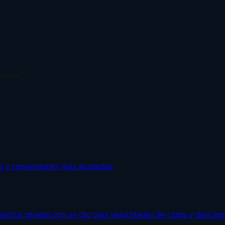
egador?
gos y conversiones más ajustadas
ancha: prueba con un clic para velocidades de carga y descarg