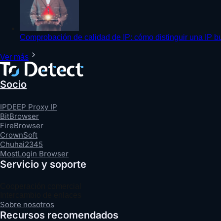
Comprobación de calidad de IP: cómo distinguir una IP b
Ver más
Socio
IPDEEP Proxy IP
BitBrowser
FireBrowser
CrownSoft
Chuhai2345
MostLogin Browser
Servicio y soporte
Cooperación comercial
Intercambio de enlaces
Sobre nosotros
Recursos recomendados