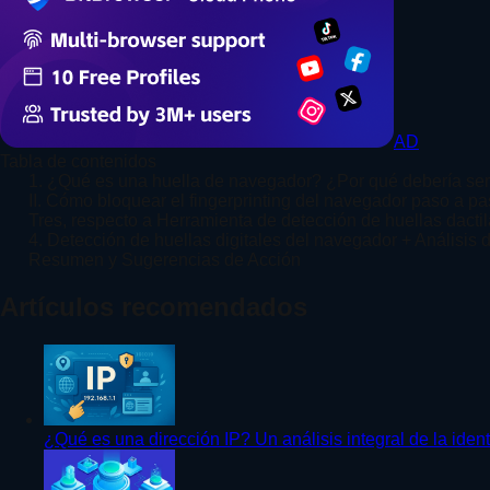
AD
Tabla de contenidos
1. ¿Qué es una huella de navegador? ¿Por qué debería se
II. Cómo bloquear el fingerprinting del navegador paso a pas
Tres, respecto a Herramienta de detección de huellas dact
4. Detección de huellas digitales del navegador + Análisi
Resumen y Sugerencias de Acción
Artículos recomendados
¿Qué es una dirección IP? Un análisis integral de la ident