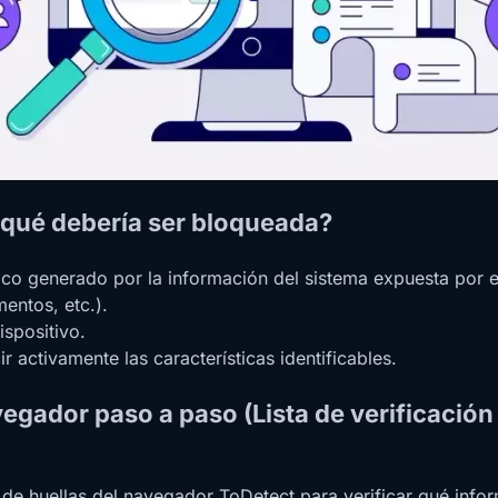
 qué debería ser bloqueada?
ico generado por la información del sistema expuesta por e
entos, etc.).
ispositivo.
r activamente las características identificables.
vegador paso a paso (Lista de verificación
 de huellas del navegador ToDetect para verificar qué infor