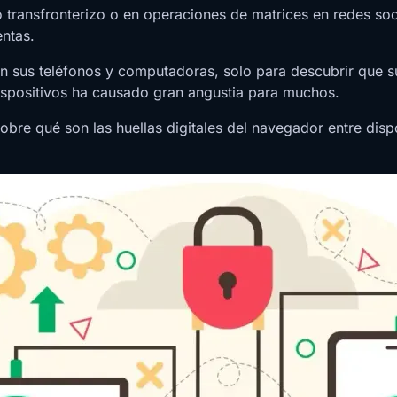
 transfronterizo o en operaciones de matrices en redes so
entas.
 sus teléfonos y computadoras, solo para descubrir que su
ispositivos ha causado gran angustia para muchos.
obre qué son las huellas digitales del navegador entre disp