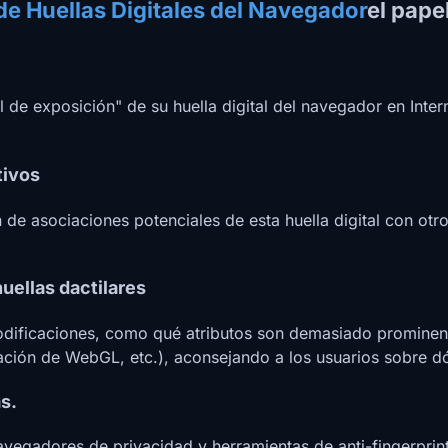
e Huellas Digitales del Navegador
el pape
 de exposición" de su huella digital del navegador en Interne
tivos
e asociaciones potenciales de esta huella digital con otros
uellas dactilares
ificaciones, como qué atributos son demasiado prominentes
ción de WebGL, etc.), aconsejando a los usuarios sobre d
as.
egadores de privacidad y herramientas de anti-fingerprinti