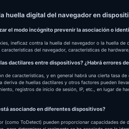
a huella digital del navegador en disposi
zar el modo incógnito prevenir la asociación o ident
es, ineficaz contra la huella del navegador o la huella de d
e características del navegador, características de hardware,
las dactilares entre dispositivos? ¿Habrá errores de
 de características, y en general habrá una cierta tasa de er
 deriva de huellas dactilares y otros factores pueden llevar 
o, registros de inicio de sesión, IP, etc., en lugar de ha
está asociando en diferentes dispositivos?
r (como ToDetect) pueden proporcionar capacidades de dete
o, para determinar si realmente se ha asociado con la identi