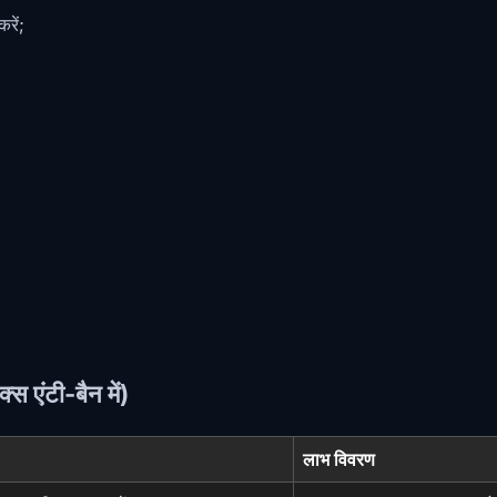
रें;
स एंटी-बैन में)
लाभ विवरण