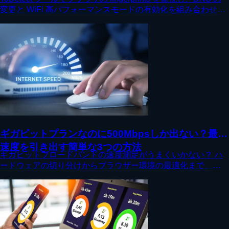
変更と WiFi 高パフォーマンスモードの有効化を組み合わせる
ことで、スマホの速度計測を実際のブロードバンド速度に近づ
け、ネットワーク速度の体験を向上させます。
ギガビットプランなのに500Mbpsしか出ない？最大
速度を引き出す簡単な3つの方法
ギガビットブロードバンドの速度測定がうまくいかない？ ハ
ードウェアの切り分けからブラウザー環境の最適化まで、
ToDetect の Fingerprint 検出ツールと組み合わせれば、問題を
素早く特定し、フルmgのネットワーク速度を簡単に解放でき
ます。