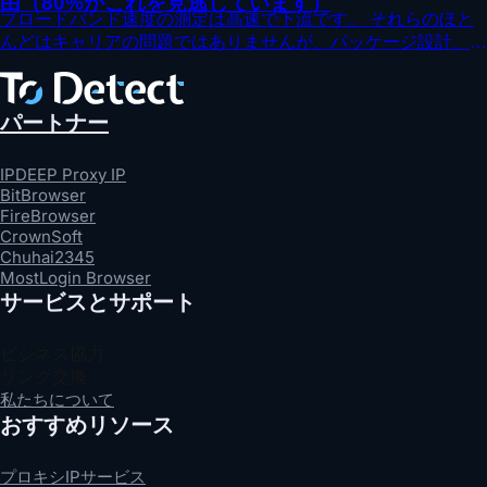
由（80%がこれを見逃しています）
ブロードバンド速度の測定は高速で下流です。 それらのほと
んどはキャリアの問題ではありませんが、パッケージ設計、速
度測定ツール、デバイスのパフォーマンス、バックグラウンド
の職業の影響を受けます。 ToDetectマルチノード速度測定と
比較検出により、実際のネットワーク速度に近づくことができ
パートナー
ます。
IPDEEP Proxy IP
BitBrowser
FireBrowser
CrownSoft
Chuhai2345
MostLogin Browser
サービスとサポート
ビジネス協力
リンク交換
私たちについて
おすすめリソース
プロキシIPサービス