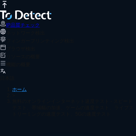
IP品質チェック
インターネット速度テスト
DNSリークテスト
IP品質チェック
ネットワーク検出
フィンガープリンティング検出
ブラウザ検出
リソースの概要
機能の概要
日本語
ホーム
>
無料のオンラインインターネット速度テスト - スピード
テスト、帯域幅の加速、ゲームの速度テスト、ライブス
トリーミングの速度テスト、5Gの速度テスト