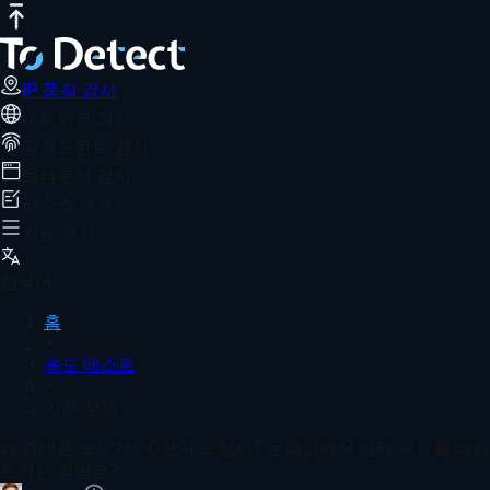
IP 품질 검사
인터넷 속도 테스트
DNS 유출 테스트
포트 스캐너
W
왜 휴대폰 속도가 PC보다 느릴까? 온라
추천 기사
ToDetect Fingerprint 탐지 도구를 사용하면 휴대폰과 
IP 품질 검사
네트워크 감지
홈
속도 테스트
기사 상세
핑거프린트 감지
User-Agent vs. IP 주소: 핵심 차이점 설명 – 역할을 한
브라우저 감지
리소스 개요
기능 개요
온라인 IP 연관성 방지 검사기 | 다중 계정 IP가 안전한지 
한국어
홈
>
속도 테스트
>
국제 전자상거래 WebRTC 누수 감지 및 완벽한 IP 보호 
기사 상세
더 보기
왜 휴대폰 속도가 PC보다 느릴까? 온라인에서 실제 속도를 테스
트하는 방법은?