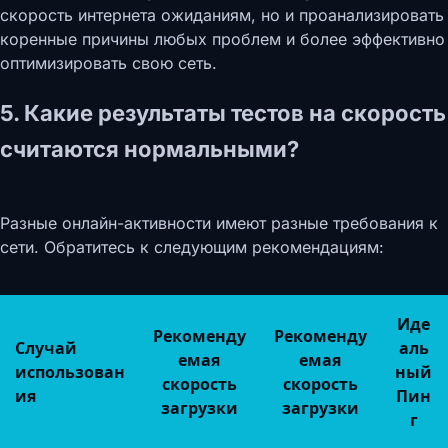
скорость интернета ожиданиям, но и проанализировать
коренные причины любых проблем и более эффективно
оптимизировать свою сеть.
5. Какие результаты тестов на скорость
считаются нормальными?
Разные онлайн-активности имеют разные требования к
сети. Обратитесь к следующим рекомендациям:
Иде
Рекоменду
Рекоменду
Случай
аль
емая
емая
использован
ный
скорость
скорость
ия
Пин
загрузки
загрузки
г