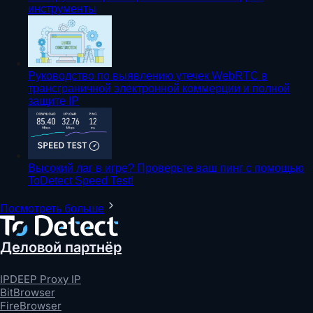
инструменты
Руководство по выявлению утечек WebRTC в
трансграничной электронной коммерции и полной
защите IP
Высокий лаг в игре? Проверьте ваш пинг с помощью
ToDetect Speed Test!
Посмотреть больше
Деловой партнёр
IPDEEP Proxy IP
BitBrowser
FireBrowser