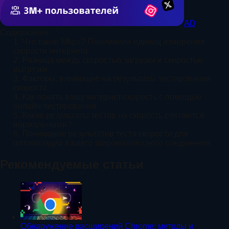
AD
Содержание
1. Что такое Mbps? Понимание единиц измерения
скорости интернета
2. Разница между скоростью загрузки и скоростью
выгрузки
3. Факторы, влияющие на результаты тестирования
скорости
4. Как понять вашу интернет-скорость с помощью
онлайн-тестирования
5. Какие результаты тестов на скорость считаются
нормальными?
6. Понимание результатов теста скорости для
оптимизации вашего широкополосного соединения
Рекомендуемые статьи
Обнаружение расширений Chrome: методы и