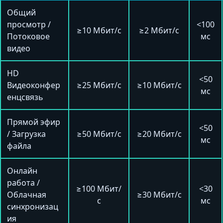
Общий
просмотр /
<100
≥10 Мбит/с
≥2 Мбит/с
Потоковое
мс
видео
HD
<50
Видеоконфер
≥25 Мбит/с
≥10 Мбит/с
мс
енцсвязь
Прямой эфир
<50
/ Загрузка
≥50 Мбит/с
≥20 Мбит/с
мс
файла
Онлайн
работа /
≥100 Мбит/
<30
Облачная
≥30 Мбит/с
с
мс
синхронизац
ия