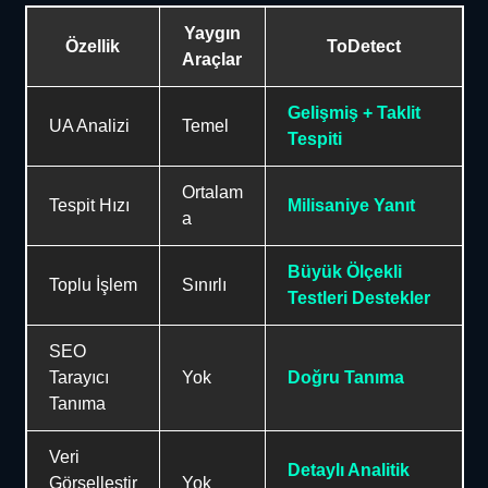
Yaygın
Özellik
ToDetect
Araçlar
Gelişmiş + Taklit
UA Analizi
Temel
Tespiti
Ortalam
Tespit Hızı
Milisaniye Yanıt
a
Büyük Ölçekli
Toplu İşlem
Sınırlı
Testleri Destekler
SEO
Tarayıcı
Yok
Doğru Tanıma
Tanıma
Veri
Detaylı Analitik
Görselleştir
Yok