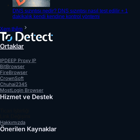
DNS sızıntısı nedir? DNS sızıntısı nasıl test edilir + 1
dakikalık kendi kendine kontrol yöntemi
Xem thêm
Ortaklar
IPDEEP Proxy IP
BitBrowser
FireBrowser
CrownSoft
Chuhai2345
MostLogin Browser
Hizmet ve Destek
Ticari İşbirliği
Link Değişimi
Hakkımızda
Önerilen Kaynaklar