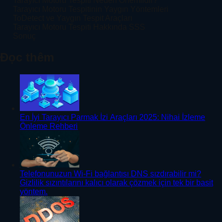
Tarayıcı Motoru Tespiti Neden Önemlidir?
Tarayıcı Motoru Tespitinin Yaygın Yöntemleri
ToDetect ve Yaygın Tespit Araçları
Tarayıcı Motoru Tespiti Hakkında SSS
Sonuç
Đọc thêm
En İyi Tarayıcı Parmak İzi Araçları 2025: Nihai İzleme
Önleme Rehberi
Telefonunuzun Wi-Fi bağlantısı DNS sızdırabilir mi?
Gizlilik sızıntılarını kalıcı olarak çözmek için tek bir basit
yöntem.