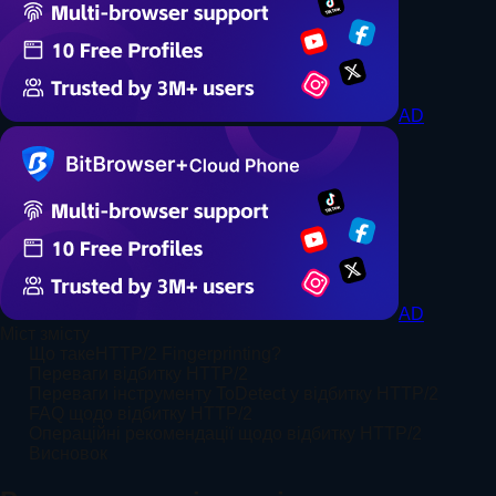
AD
AD
Міст змісту
Що такеHTTP/2 Fingerprinting?
Переваги відбитку HTTP/2
Переваги інструменту ToDetect у відбитку HTTP/2
FAQ щодо відбитку HTTP/2
Операційні рекомендації щодо відбитку HTTP/2
Висновок