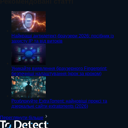
Рекомендовані статті
Найкращі антидетект-браузери 2026: посібник із
захисту IP та від витоків
Уникайте виявлення браузерного Fingerprint:
безпечніші налаштування (крок за кроком)
Розблокуйте ExtraTorrent: найновіші проксі та
дзеркальні сайти extratorrents (2026)
Переглянути більше