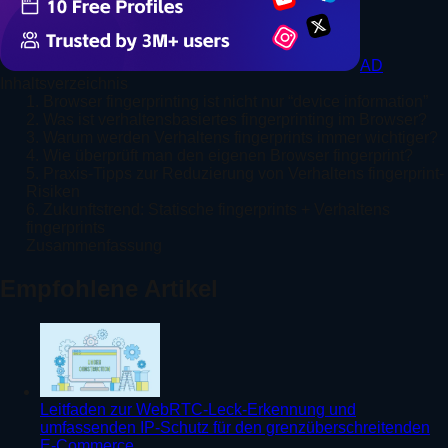
AD
Inhaltsverzeichnis
1. Browser fingerprinting ist nicht nur “device information”
2. Was ist verhaltensbasiertes fingerprinting im Browser?
3. Warum werden Verhaltens fingerprints immer wichtiger?
4. Wie überprüft man den eigenen Browser fingerprint?
5. Praxis-Tipps zur Reduzierung von Verhaltens fingerprint-
Risiken
6. Zukunftstrend: Statische fingerprints + Verhaltens
fingerprints
Zusammenfassung
Empfohlene Artikel
Leitfaden zur WebRTC-Leck-Erkennung und
umfassenden IP-Schutz für den grenzüberschreitenden
E-Commerce