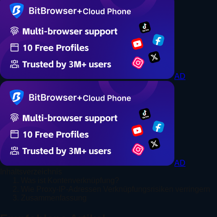
AD
AD
Inhaltsverzeichnis
1. Was ist Kontenverknüpfung?
2. Wie Proxy-IP-Adressen Verknüpfungsrisiken verringern
3. Zusammenfassung