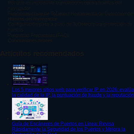
Por qué es importante la protección contra huellas del
navegador
Funciones clave de ToDetect Herramienta de Detección de
Huellas del Navegador
Configuración paso a paso de ToDetect para protección de
huellas
Preguntas Frecuentes (FAQ)
Conclusiones finales
Artículos recomendados
Los 5 mejores sitios web para verificar IP en 2026: evalúa
la calidad de la IP, la puntuación de fraude y la reputación
Guía de Escáneres de Puertos en Línea: Revisa
Rápidamente la Seguridad de los Puertos y Mejora la