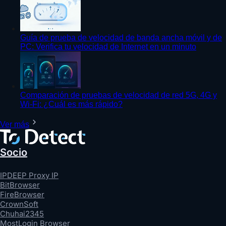
Guía de prueba de velocidad de banda ancha móvil y de
PC: Verifica tu velocidad de Internet en un minuto
Comparación de pruebas de velocidad de red 5G, 4G y
Wi-Fi: ¿Cuál es más rápido?
Ver más
Socio
IPDEEP Proxy IP
BitBrowser
FireBrowser
CrownSoft
Chuhai2345
MostLogin Browser