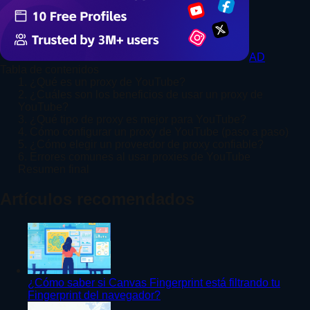
AD
Tabla de contenidos
1. ¿Qué es un proxy de YouTube?
2. ¿Cuáles son los beneficios de usar un proxy de
YouTube?
3. ¿Qué tipo de proxy es mejor para YouTube?
4. Cómo configurar un proxy de YouTube (paso a paso)
5. ¿Cómo elegir un proveedor de proxy confiable?
6. Errores comunes al usar proxies de YouTube
Resumen final
Artículos recomendados
¿Cómo saber si Canvas Fingerprint está filtrando tu
Fingerprint del navegador?