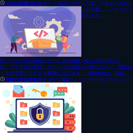
ンプトは明確で、レポートは読みやすいです。マルチアカウン
2025-12-01 04:06
トオペレーションが環境のセキュリティを判断し、アカウント
の関連付けを回避するのに効果的に役立ちます。
IPとブラウザの指紋とデバイスの指紋 - 違いは何ですか?
IP、ブラウザの指紋、デバイスの指紋が一緒になって、現代の
リスク管理システムを構成しています。 ToDetectは、指紋の
一元性とIPリスクをすばやく検出し、ユーザーがプライバシー
2025-11-28 04:08
暴露の程度を理解するのに役立ちます。