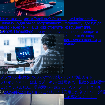
Не можна відкрити Tamil.mv? Останні діючі mirror-сайти
TamilMV (оновлення на грудень 2025 року)
Зеркальне дзеркало Tamil.mv часто не працює, і доступ до
нього небезпечний. Використовуйте інструмент для
виявлення відбитків браузера ToDetect, щоб перевірити
2025-12-16 07:09
виток конфіденційної інформації, забезпечити безпеку,
уникнути шкідливої реклами та порушень через плагіни, а
також переглядати контент більш безпечно.
ブラウザの指紋をバイパスする方法 - アンチ検出ガイド
プロキシヘルパーは主にプロキシに使用され、指紋を直接隠す
ことはできません。環境漏れを検出し、マルチノードとマルチ
コンフィギュレーションにより、より安定したネットワーク環
2025-12-12 04:17
境を実現するには、ToDetectと併用する必要があります。