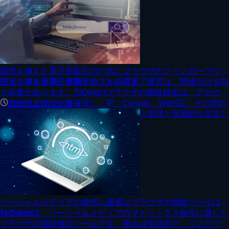
国境を越えた電子商取引のためにブラウザのフィンガープリン
ティングを適切に使用することの課題
国境を越えた電子商取引のマルチストア運営は、関連付けを防
ぐ必要があります。ToDetectブラウザの指紋検出は、アカウン
トのセキュリティを確保し、IP、Canvas、WebGL、その他の
2025-12-05 05:39
環境リスクを監視し、コンプライアンス管理と長期的な安定し
た運用を実現します。
ソーシャルメディアの操作に最適なブラウザの指紋ツールはど
れですか？
ToDetectは、ソーシャルメディアのマトリックス操作に適した
ブラウザの指紋検出ツールです。検出は包括的で、リスクプロ