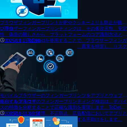
ブラウザフィンガープリントがIPやクッキーよりも防止が難し
い理由
ブラウザーフィンガープリンティングは、その多次元性、安定
性、偽造の難しさから、プラットフォームのコア識別方法とな
っています。ToDetectを使用することで、ブラウザーフィンガ
2025-11-15 02:50
ープリンティングの検出を迅速に行い、異常を特定し、リスク
コントロールリスクを軽減できます。
モバイルブラウザーのフィンガープリンツをアプリとウェブで
統合する方法は？
モバイルブラウザのフィンガープリンティング検出は、デバイ
スの特徴を分析することで正確な識別を実現します。ToDetect
は、企業がリスク管理、不正防止、広告配信においてアプリと
2025-11-11 06:14
ウェブの統合セキュリティ管理を実現する手助けをします。