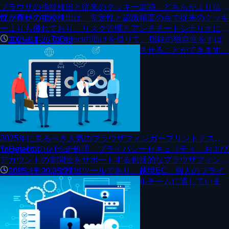
ブラウザの指紋検出と従来のクッキー追跡、どちらがより信頼
性が高いですか？
ブラウザの指紋検出は、安定性と認識精度の点で従来のクッキ
ーよりも優れており、リスク管理とアンチチートシナリオに適
しています。 ToDetectの助けを借りて、指紋の独自性をすば
2025-11-26 03:43
やく評価し、セキュリティ保護を向上させることができます。
2025年に見るべき人気のブラウザフィンガープリントテスト
ツール4つのレビュー
ToDetectは、バッチ処理、プライバシーセキュリティ、および
アカウントの非関連をサポートする包括的なブラウザフィンガ
ープリンティング検出ツールであり、越境EC、個人のプライ
2025-11-20 05:37
バシー保護、およびリスクコントロールチームに適していま
す。