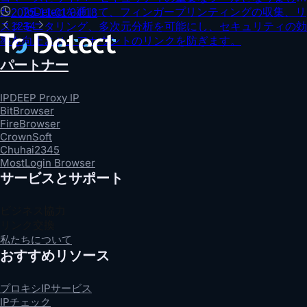
た。ToDetectを通じて、フィンガープリンティングの収集、リ
2025-11-01 04:18
スクモニタリング、多次元分析を可能にし、セキュリティの効
1
2
3
4
率を向上させ、アカウントのリンクを防ぎます。
パートナー
IPDEEP Proxy IP
BitBrowser
FireBrowser
CrownSoft
Chuhai2345
MostLogin Browser
サービスとサポート
ビジネス協力
リンク交換
私たちについて
おすすめリソース
プロキシIPサービス
IPチェック