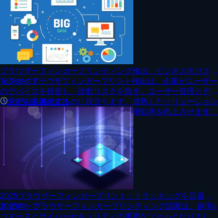
ブラウザーフィンガープリンティング検出：ビジネス向けクイ
ックガイド
ToDetectブラウザフィンガープリント検出は、企業がユーザー
のデバイスを特定し、詐欺リスクを防ぎ、ユーザー管理とデー
タ分析を最適化するのに役立ちます。成熟したソリューション
2025-11-06 02:21
は迅速に実装され、セキュリティと運用効率を向上させます。
2025ブラウザーフィンガープリント：トラッキングを回避で
きますか？
2025年、ブラウザーフィンガープリンティング認識は、越境e
コマースとサイバーセキュリティの重要なツールとなりまし