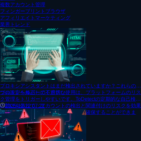
複数アカウント管理
フィンガープリントブラウザ
アフィリエイトマーケティング
業界トレンド
プロキシアシスタントはまだ検出されていますか？これらの7
つの設定を修正してください。
プロキシヘルパーの不適切な使用は、プラットフォームのリス
ク管理をトリガーしやすいです。ToDetectの定期的な自己検査
の助けを借りて、アカウントの検出と関連付けのリスクを効果
2025-12-22 07:21
的に減らし、環境の長期的な安定性を確保することができま
す。