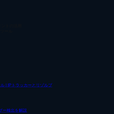
リントの活用
トツール
ル | IPトラッカーとリゾルブ
ウザー検出を解説