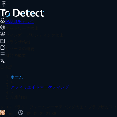
IP品質チェック
インターネット速度テスト
DNSリークテスト
クロスプラットフォームマーケティング
おすすめ記事
ブラウザのフィンガープリンティングは、eコマースプラット
IP品質チェック
ネットワーク検出
ホーム
アフィリエイトマーケティング
記事詳細
フィンガープリンティング検出
正確なIPアドレス位置情報検索 | IPロケーション検索ツー
ブラウザ検出
リソースの概要
機能の概要
なぜTikTokは頻繁にフラグされるのか？2026年のブラ
日本語
ホーム
>
アフィリエイトマーケティング
>
TikTok であなたのアカウントがデータセンターIP扱い
記事詳細
もっと見る
クロスプラットフォームマーケティング大国：ブラウザのフィ
bonnie
2025-09-25 21:36