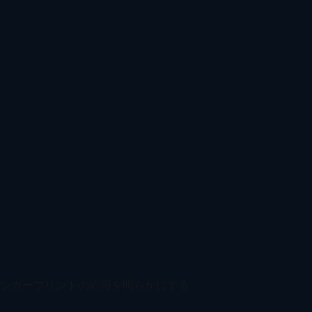
ポートスキャナー
WebRTCリーク検出
UserAgent分析
HTTP2/S
大国：ブラウザのフィンガープリントの
フォームがクロスプラットフォームの正確なマーケティングとユ
ル | IPトラッカーとリゾルブ
ウザー検出を解説
？なぜ90%が見落とすのか（修正方法）
ンガープリントの応用を明らかにする