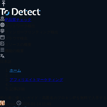
IP品質チェック
インターネット速度テスト
DNSリークテスト
初心者に優しいガイド：高匿名のプロキ
おすすめ記事
ToDetectブラウザの指紋検出で高匿名性プロキシIPを使
IP品質チェック
ネットワーク検出
ホーム
アフィリエイトマーケティング
記事詳細
フィンガープリンティング検出
オンライン IP リスク照会 | IPにリスクやブラックリ
ブラウザ検出
リソースの概要
機能の概要
User-Agent とは？UA パースの完全ガイド（2026年版）
日本語
ホーム
>
アフィリエイトマーケティング
>
なぜTikTokは頻繁にフラグされるのか？2026年のブラ
記事詳細
もっと見る
初心者に優しいガイド：高匿名のプロキシIPを無料で入手す
bonnie
2026-01-14 11:49