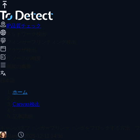
IP品質チェック
インターネット速度テスト
DNSリークテスト
キャンバスフィンガープリンティングを
おすすめ記事
ToDetectを使用して、ブラウザの指紋リスクを検出し、
IP品質チェック
ネットワーク検出
ホーム
Canvas検出
記事詳細
フィンガープリンティング検出
2025年の最高のブラウザーフィンガープリンティング
ブラウザ検出
リソースの概要
機能の概要
TikTok であなたのアカウントがデータセンターIP扱い
日本語
ホーム
>
Canvas検出
>
オンライン IP リスク照会 | IPにリスクやブラックリ
記事詳細
もっと見る
キャンバスフィンガープリンティングをブロックする方法：ブ
Alani
2025-12-11 14:36