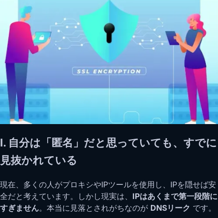
I. 自分は「匿名」だと思っていても、すでに
見抜かれている
現在、多くの人がプロキシやIPツールを使用し、IPを隠せば安
全だと考えています。しかし現実は、
IPはあくまで第一段階に
すぎません
。本当に見落とされがちなのが
DNSリーク
です。