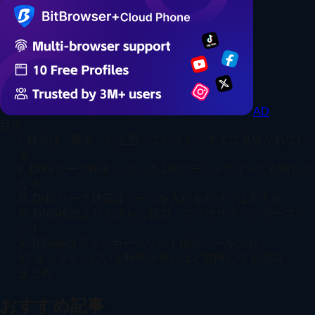
AD
目次
I. 自分は「匿名」だと思っていても、すでに見抜かれてい
る
II. DNSリーク検出 ― たった1回のテストですべてが露わに
なる
III. DNSリーク対策はツールを入れるだけでは不十分
IV. DNS検出よりもさらに強力：ブラウザフィンガープリ
ント
V. ToDetect フィンガープリント検出ツールの力
VI. オンラインにいる時間が長いほど危険になる理由
まとめ
おすすめ記事