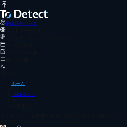
IP品質チェック
インターネット速度テスト
DNSリークテスト
なぜオンラインの時間が多ければ多いと安
おすすめ記事
ToDetectツールを使用すると、DNSリークとブラウザ
IP品質チェック
ネットワーク検出
ホーム
DNS漏えい
記事詳細
フィンガープリンティング検出
オンラインでのブラウザーフィンガープリント検出実践
ブラウザ検出
リソースの概要
機能の概要
スマホのIPアドレスを確認する方法は？ローカルIPとパブリック
日本語
ホーム
>
DNS漏えい
>
オンラインポートスキャナーガイド：ポートのセキュリ
記事詳細
もっと見る
なぜオンラインの時間が多ければ多いと安全性が減るのです
か? DNSリークテストがすべてを語る