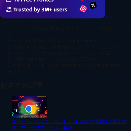
AD
目次
1. ブラウザ fingerprinting は単なる「デバイス情報」ではな
い
2. とは何か ブラウザの行動 fingerprinting?
3. 行動 fingerprints の重要性が高まっているのはなぜか
4. 自分のブラウザ fingerprint をどうチェックする？
5. 行動 fingerprint リスクを低減する実践的ヒント
6. 将来のトレンド: 静的 fingerprints + 行動 fingerprints
まとめ
おすすめ記事
ユーザーがインストールしたChrome拡張機能の検出方
法 – ブラウザプラグイン検出