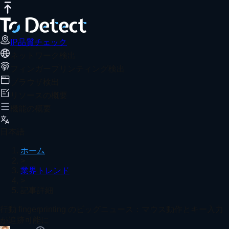
IP品質チェック
インターネット速度テスト
DNSリークテスト
行動 fingerprinting のビッグニ
おすすめ記事
ToDetect は、マルチアカウント運用者がブラウザの行動 f
IP品質チェック
ネットワーク検出
ホーム
業界トレンド
記事詳細
フィンガープリンティング検出
ユーザーがインストールしたChrome拡張機能の検出方法
ブラウザ検出
リソースの概要
機能の概要
オンラインでのブラウザーフィンガープリント検出実践
日本語
ホーム
>
業界トレンド
>
WebRTCリーク検出とは？IPアドレス漏えいの防止方
記事詳細
もっと見る
行動 fingerprinting のビッグニュース：マウス動作とキー入力
が追跡可能に