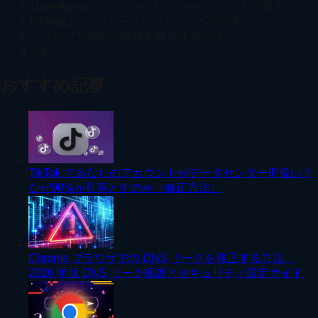
3. User-Agent とブラウザフィンガープリントの関係
4.ToDetectフィンガープリントツールの役割
5. ブラウザ互換性の体験を確保する方法
まとめ
おすすめ記事
TikTok であなたのアカウントがデータセンターIP扱い？
なぜ90%が見落とすのか（修正方法）
Chrome ブラウザでの DNS リークを修正する方法：
2026 年版 DNS リーク保護とセキュリティ設定ガイド