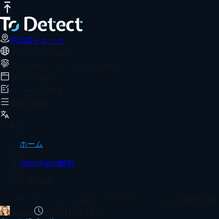
IP品質チェック
インターネット速度テスト
DNSリークテスト
ユーザーエージェント分析とブラウザバ
おすすめ記事
ToDetectは、ユーザーエージェントをすばやく解析し、
IP品質チェック
ネットワーク検出
ホーム
User-Agent解析
記事詳細
フィンガープリンティング検出
TikTok であなたのアカウントがデータセンターIP扱い
ブラウザ検出
リソースの概要
機能の概要
Chrome ブラウザでの DNS リークを修正する方法：20
日本語
ホーム
>
User-Agent解析
>
ユーザーがインストールしたChrome拡張機能の検出方法
記事詳細
もっと見る
ユーザーエージェント分析とブラウザバージョンの互換性分析
bonnie
2025-11-26 14:05