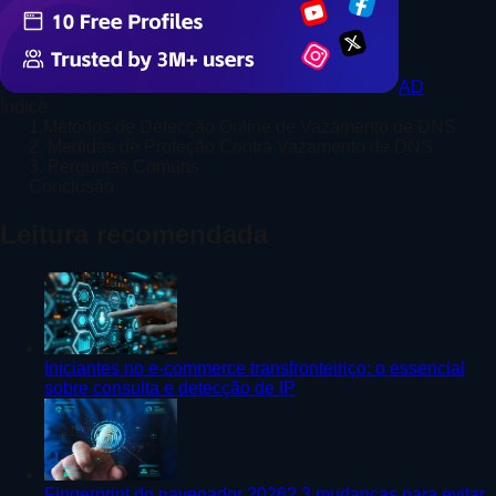
AD
Índice
1.Métodos de Detecção Online de Vazamento de DNS
2. Medidas de Proteção Contra Vazamento de DNS
3. Perguntas Comuns
Conclusão
Leitura recomendada
Iniciantes no e-commerce transfronteiriço: o essencial
sobre consulta e detecção de IP
Fingerprint do navegador 2026? 3 mudanças para evitar