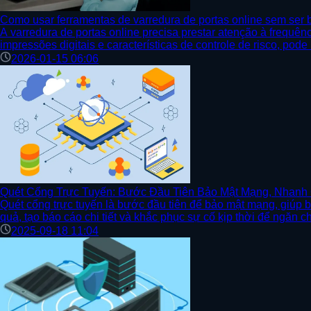
Como usar ferramentas de varredura de portas online sem ser 
A varredura de portas online precisa prestar atenção à frequê
impressões digitais e características de controle de risco, pode
2026-01-15 06:06
Quét Cổng Trực Tuyến: Bước Đầu Tiên Bảo Mật Mạng, Nhanh
Quét cổng trực tuyến là bước đầu tiên để bảo mật mạng, giúp 
quả, tạo báo cáo chi tiết và khắc phục sự cố kịp thời để ngăn c
2025-09-18 11:04