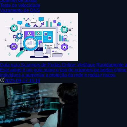
Scanner de portas
Teste de velocidade
Vazamento de DNS
Guia para Scanners de Portas Online: Verifique Rapidamente 
Este artigo é um guia sobre o uso de scanners de portas onlin
indivíduos a aumentar a proteção da rede e reduzir riscos.
2025-09-17 16:19