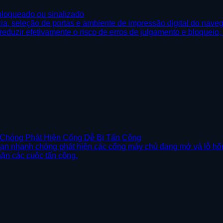
bloqueado ou sinalizado
ncia, seleção de portas e ambiente de impressão digital do nav
 reduzir efetivamente o risco de erros de julgamento e bloqueio,
 Chóng Phát Hiện Cổng Dễ Bị Tấn Công
bạn nhanh chóng phát hiện các cổng máy chủ đang mở và lỗ hổn
hặn các cuộc tấn công.