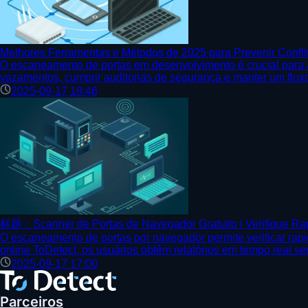
Melhores Ferramentas e Métodos de 2025 para Prevenir Confl
O escaneamento de portas em desenvolvimento é crucial para a 
vazamentos, cumprir auditorias de segurança e manter um fluxo 
2025-09-17 18:46
标题：Scanner de Portas de Navegador Gratuito | Verifique Ra
O escaneamento de portas por navegador permite verificar rapi
online ToDetect, os usuários obtêm relatórios em tempo real sem
2025-09-17 17:00
Parceiros