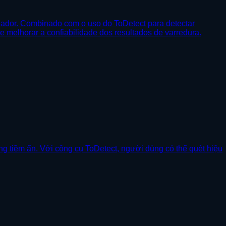
egador. Combinado com o uso do ToDetect para detectar
 e melhorar a confiabilidade dos resultados de varredura.
g tiềm ẩn. Với công cụ ToDetect, người dùng có thể quét hiệu