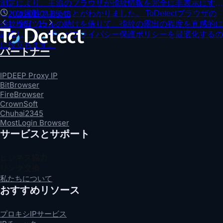
測定により、主流のブラウザが指紋情報を完全に非表示にする
ことは困難であることがわかりました。 ToDetectブラウザの
2026-01-04 05:48
指紋検出ツールの助けを借りて、指紋の露出の程度を直感的に
1
...
5
6
7
...
15
評価し、ユーザーがプライバシー保護ポリシーを最適化するの
に役立ちます。
パートナー
IPDEEP Proxy IP
BitBrowser
FireBrowser
CrownSoft
Chuhai2345
MostLogin Browser
サービスとサポート
ビジネス協力
リンク交換
私たちについて
おすすめリソース
プロキシIPサービス