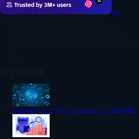
AD
目次
I. Canvasフィンガープリント検出とは？
II. なぜ複数のブラウザは簡単に特定されるのか？
III. ブラウザのフィンガープリント環境を確認する方法
IV. マルチブラウザ環境を最適化して特定リスクを下げる方
法
まとめ
おすすめ記事
User-Agent とは？UA パースの完全ガイド（2026年版）