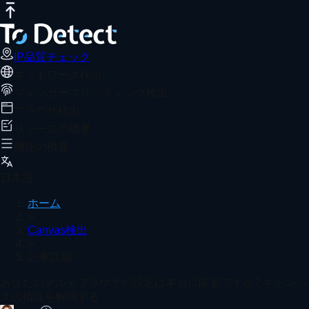
IP品質チェック
インターネット速度テスト
DNSリークテスト
あなたのマルチブラウザの設定は本当に
おすすめ記事
ToDetectは、ブラウザのCanvas指紋、WebGL、
IP品質チェック
ネットワーク検出
ホーム
Canvas検出
記事詳細
フィンガープリンティング検出
User-Agent とは？UA パースの完全ガイド（2026年版）
ブラウザ検出
リソースの概要
機能の概要
ボット検出とは何か、そしてその用途は何か？
日本語
ホーム
>
Canvas検出
>
DNSリークとは？原因・検出方法・修正方法
記事詳細
もっと見る
あなたのマルチブラウザの設定は本当に匿名ですか? キャンバ
スの指紋を解明する